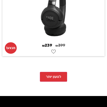
239
399
₪
₪
מבצע!
לטעון יותר