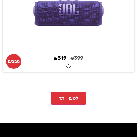
319
399
₪
₪
מבצע!
לטעון יותר