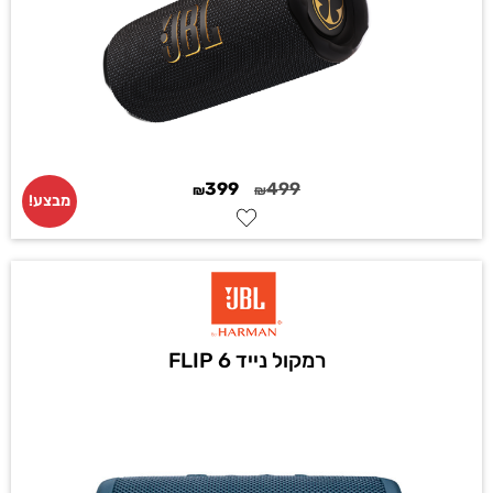
399
499
₪
₪
מבצע!
רמקול נייד FLIP 6