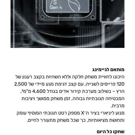
מותאם לגיימינג
היכונו לחוויית משחק חלקה וללא השהיות בקצב רענון של
120 פריימים לשנייה, עם קצב דגימת מגע מיידי של 2,500
הרץ – בשילוב מערכת קירור אדים בגודל 4,600 מ"מ²,
המבטיחה תגובתיות גבוהה, זמן משחק ממושך ויציבות
מרבית.
מנוע ליניארי בציר ה־X מספק רטט תגובתי המוסיף עומק
ותחושת מציאותיות, כך שכל משחק מתעורר לחיים.
שחקו כל היום