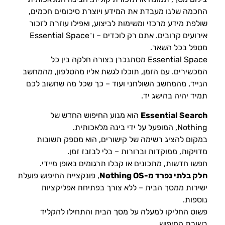
החכמה שלנו מעבדת את המידע ויוצרת סיכומים חכמים,
שולפת מידע מרכזי ומשימות לביצוע, ואפילו עוזרת לזכור
אירועים קרובים. אתם רק לוכדים – ו־Essential Space
מטפל בכל השאר.
Essential Space מסתנכרן בצורה חלקה בין כל
המכשירים. עם הזמן, תוכלו לגשת אליו מהטלפון, מהמחשב
הנייד, מהמחשב השולחני ועוד – כך שכל מה שחשוב לכם
תמיד יהיה בהישג יד.
Essential Search
הוא מנוע החיפוש החדש של
Nothing, המופעל על ידי בינה מלאכותית.
במקום להציג רשימה של קישורים, הוא מספק תשובות
מדויקות, ממוקדות וברורות – בלי לבזבז זמן.
חפשו חדשות, מתכונים או קבלו תרגומים באופן מיידי.
חלק בלתי נפרד מ-Nothing OS
, פונקציית החיפוש פועלת
ישירות ממסך הבית – ללא צורך בפתיחת אפליקציות
נוספות.
פשוט החליקו למעלה על מסך הבית והתחילו להקליד
בשורת החיפוש.