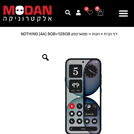
0
0
דף הבית
»
חנות
»
סמארטפון NOTHING (4A) 8GB+128GB