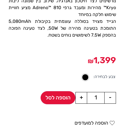
מרשימים לצד חיסכון באנרגיה. שילוב בין שמונה ליבות
Kryo™ מהירות ומעבד גרפי Adreno™ 810 מציע חוויית
שימוש חלקה במיוחד
הנייד מצויד בסוללה עוצמתית בקיבולת 5,080mAh
התומכת בטעינה מהירה של 50W, לצד טעינה הפוכה
בהספק 7.5W לשימושים נוחים בשטח.
1,399
₪
צבע לבחירה:
+
-
הוספה לסל
הוספה למועדפים