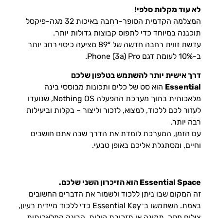
לא עוד מקלות סלפי!
המצלמה הקדמית הסופר-רחבה באיכות 32 מגה-פיקסל
תוכננה במיוחד כדי לתפוס קבוצות גדולות יותר.
עדשת זווית רחבה חדשה של 89° מציעה כיסוי רחב יותר
ב-10% לעומת דגם Phone (3a) Pro.
דרך אישית יותר להשתמש בטלפון שלכם
Essential
הוא סט של כלים ותכונות מבוססי בינה
מלאכותית בתוך מערכת ההפעלה Nothing OS, שנועדו
לעזור לכם ללכוד, למצוא, לזכור וליצור – בקלות וביעילות
רבה יותר.
עם הזמן, המערכת לומדת את הדרך שבה אתם חושבים
וחיים, ומסתגלת אליכם באופן טבעי.
Essential Space הוא הזיכרון השני שלכם.
זה המקום שבו ניתן ללכוד ולשמור את הדברים החשובים
באמת. השתמשו ב־Essential Key כדי ללכוד מיידית רעיון,
צילום מסך, תמונה או תזכורת קולית. הבינה המלאכותית