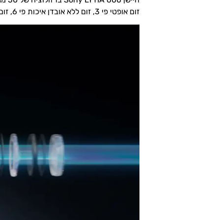
זום אופטי פי 3, זום ללא אובדן איכות פי 6, זום אולטרה עד פי 60 ומצב מאקרו.