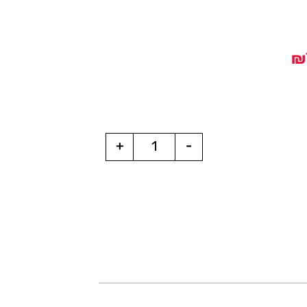
₪
+
-