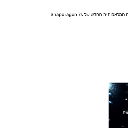
סצנות לילה בהירות במיוחד. משלבים טכנולוגיית פיקסל בינינג, ייצוב תמונה אופטי (OIS) ועיבוד מהיר עם מנוע הבינה המלאכותית החדש של Snapdragon 7s