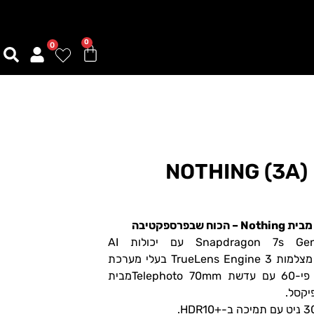
0
0
ון NOTHING (3A) PRO
סמארטפון בעל מעבד Snapdragon 7s Gen3 עם יכולות AI
, מצלמות TrueLens Engine 3 בעלי מערכת
AI מתקדמת ויכולת זום עד פי-60 עם עדשת Telephoto 70mmמבית