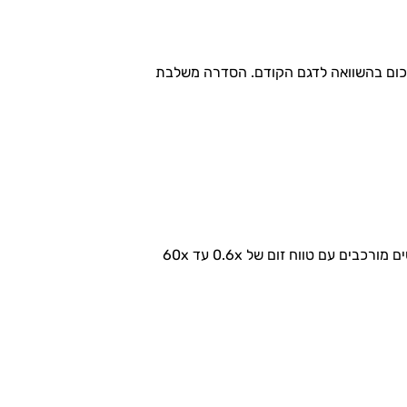
חושת תחכום בהשוואה לדגם הקודם. הסדרה משלבת
גלמו צלמים מקצועיים בכל סביבה, עם מצלמה עוצמתית שמדגישה בצורה מרהיבה כל אור וצל. המצלמה לוכדת פרטים מורכבים עם טווח זום של 0.6x עד 60x