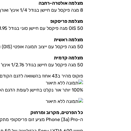
מצלמה אולטרה-רחבה
8 מגה פיקסל עם חיישן בגודל 1/4 אינץ' ואורך מוקד של 15 מ"מ, המציעה שדה ראייה של 120 מעלות.
מצלמת פריסקופ
OIS 50 מגה פיקסל עם חיישן סוני בגודל 1/1.95 אינץ' ואורך מוקד של 70 מ"מ, המאפשרת זום אופטי פי 3, זום ללא אובדן איכות פי 6 וזום אולטרה פי 60.
מצלמה ראשית
50 מגה פיקסל עם ייצוב תמונה אופטי (OIS) וחיישן בגודל 1/1.56 אינץ', אורך מוקד של 24 מ"מ ופוקוס אוטומטי כפול פיקסל.
מצלמה קדמית
50 מגה פיקסל עם חיישן בגודל 1/2.76 אינץ' ואורך מוקד של 24 מ"מ, המאפשרת צילום וידאו 4K ב-30 פריימים לשנייה עם מנגנון למניעת רעידות.
פוקוס מהיר ב43 אחוז בהשוואה לדגם הקודם
100% יותר אור נקלט בחיישן לעומת הדגם הקודם.
כל הפרטים, מקרוב ומרחוק
ה-Phone (3a) Pro מציע זום פריסקופי מתקדם עם פריזמה ייחודית ותצורת עדשות אופקית, המאפשרת זום אופטי פי 3 וזום אולטרה עד פי 60.
חיישן Sony LYTIA 600 ברזולוציה של 50 מגה פיקסל עם ייצוב תמונה אופטי (OIS), בגודל 1/1.95 אינץ', פיקסלים בגודל 0.8 מיקרון וצמצם f/2.55.