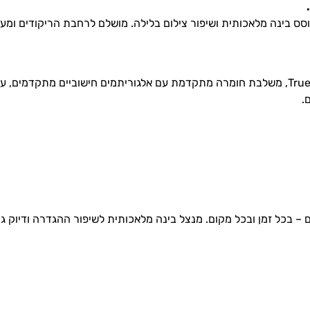
הבינה שמאחורי כל תמונה, TrueLens Engine 3, משלבת חומרה מתקדמת עם אלגוריתמים חישוביי
.
– בכל זמן ובכל מקום. מנצל בינה מלאכותית לשיפור ההגדרה ודיוק גוו