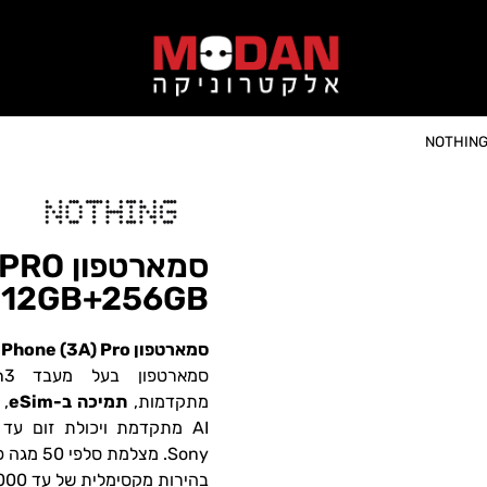
סמארטפ
12GB+256GB
סמארטפון Phone (3A) Pro מבית Nothing – הכוח שבפרספקטיבה
מתקדמות,
תמיכה ב-eSim
Sony. מצלמת סלפי 50 מגה פיקסל.
בהירות מקסימלית של עד 3000 ניט עם תמיכה ב-+HDR10.