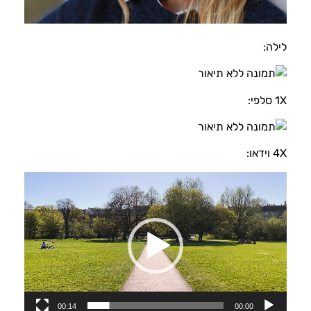
לילה:
1X סלפי:
4X וידאו:
נגן
וידאו
00:14
00:00