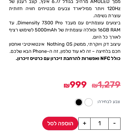
מסך AMOLED מרהיב בגודל 6.77 אינץ', קצב רענון של
120Hz ויותר ממיליארד צבעים מבטיחים חוויה חזותית
עוצרת נשימה.
ביצועים עוצמתיים עם מעבד Dimensity 7300 Pro, עד
16GB RAM וסוללה עוצמתית של 5000mAh לשימוש רציף
לאורך כל היום.
עיצוב דק ויוקרתי, ממשק Nothing OS אינטואיטיבי ואחסון
חכם בלחיצה – זה לא עוד טלפון, זה ה-Phone הבא שלכם.
כולל NFC ואפשרות להרחבת זיכרון עם כרטיס זיכרון.
999
1,279
₪
₪
צבע לבחירה:
+
-
הוספה לסל