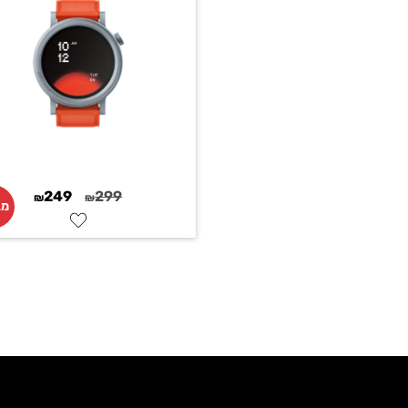
249
299
₪
₪
מב