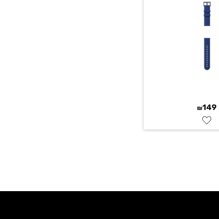
149
₪