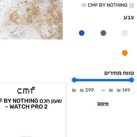
CMF BY NOTHING
)
3
(
צבע
טווח מחירים
₪
399
—
₪
149
שעון חכם BY NOTHING
איפוס
– WATCH PRO 2