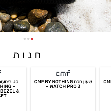
חנות
CMF 
שעון חכם CMF BY NOTHING
סט רצועות
HING –
– WATCH PRO 3
 BEZEL &
SET