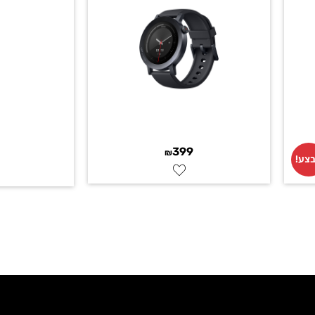
399
₪
צע!